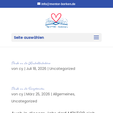
info@mentor-borken.de
Seite auswählen
Danke an die Kinderkleiderbörse
von
cy
|
Juli 18, 2026
|
Uncategorized
Danke an die Soroptimisten
von
cy
|
März 25, 2026
|
Allgemeines
,
Uncategorized