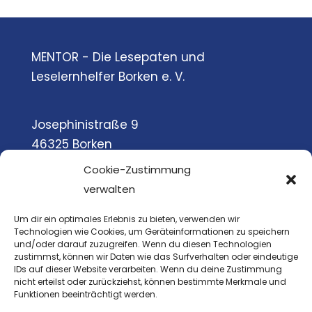
MENTOR - Die Lesepaten und
Leselernhelfer Borken e. V.
Josephinistraße 9
46325 Borken
Cookie-Zustimmung
verwalten
Tel.: 02861- 9089304
Um dir ein optimales Erlebnis zu bieten, verwenden wir
Technologien wie Cookies, um Geräteinformationen zu speichern
E-Mail: info@mentor-borken.de
und/oder darauf zuzugreifen. Wenn du diesen Technologien
zustimmst, können wir Daten wie das Surfverhalten oder eindeutige
IDs auf dieser Website verarbeiten. Wenn du deine Zustimmung
nicht erteilst oder zurückziehst, können bestimmte Merkmale und
Funktionen beeinträchtigt werden.