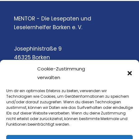
MENTOR - Die Lesepaten und
Leselernhelfer Borken e. V.
Josephinistraße 9
46325 Borken
Cookie-Zustimmung
verwalten
Tel.: 02861- 9089304
Um dir ein optimales Erlebnis zu bieten, verwenden wir
Technologien wie Cookies, um Geräteinformationen zu speichern
E-Mail: info@mentor-borken.de
und/oder darauf zuzugreifen. Wenn du diesen Technologien
zustimmst, können wir Daten wie das Surfverhalten oder eindeutige
IDs auf dieser Website verarbeiten. Wenn du deine Zustimmung
nicht erteilst oder zurückziehst, können bestimmte Merkmale und
Funktionen beeinträchtigt werden.
Impressum
Datenschutz