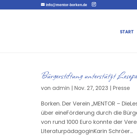
info@mentor-borken.de
START
Bürgerstiftung unterstützt Lesep
von
admin
|
Nov. 27, 2023
|
Presse
Borken. Der Verein „MENTOR – DieLes
über eineFörderung durch die Bürge
von rund 1000 Euro konnte der Vere
LiteraturpädagoginKarin Schröer...