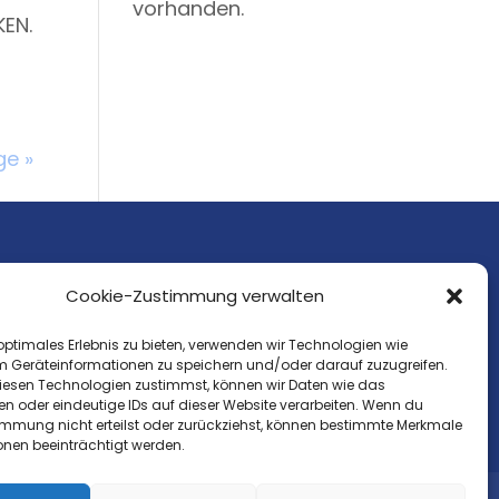
vorhanden.
KEN.
ge »
Tel.: 02861- 9089304
Cookie-Zustimmung verwalten
E-Mail: info@mentor-borken.de
optimales Erlebnis zu bieten, verwenden wir Technologien wie
m Geräteinformationen zu speichern und/oder darauf zuzugreifen.
esen Technologien zustimmst, können wir Daten wie das
en oder eindeutige IDs auf dieser Website verarbeiten. Wenn du
immung nicht erteilst oder zurückziehst, können bestimmte Merkmale
onen beeinträchtigt werden.