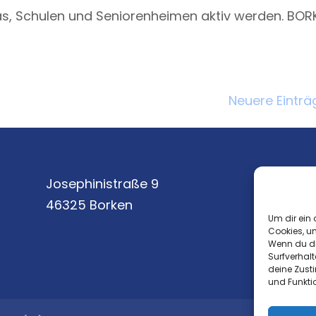
as, Schulen und Seniorenheimen aktiv werden. BOR
Neuere Einträ
Josephinistraße 9
46325 Borken
Um dir ein 
Cookies, u
Wenn du di
Surfverhalt
deine Zust
und Funkti